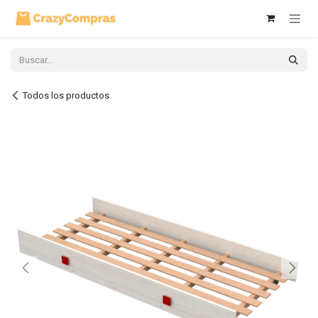
Ir al contenido
Todos los productos