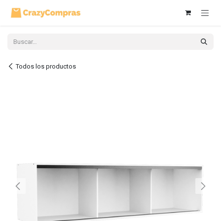
Ir al contenido
Todos los productos