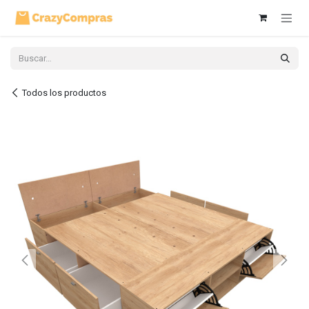
Ir al contenido
Todos los productos