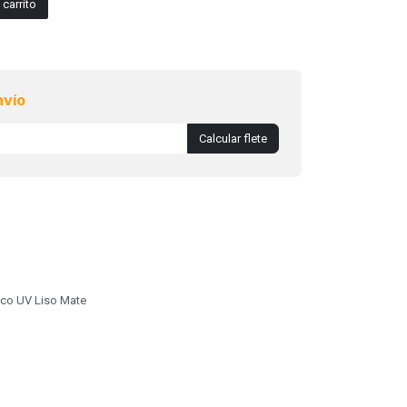
carrito
nvío
Calcular flete
lico UV Liso Mate