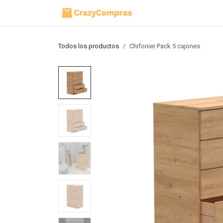
Ir al contenido
Inicio
Tienda
Todos los productos
Chifonier Pack 5 cajones