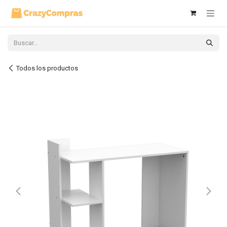
Ir al contenido
Todos los productos