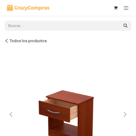
Ir al contenido
Todos los productos