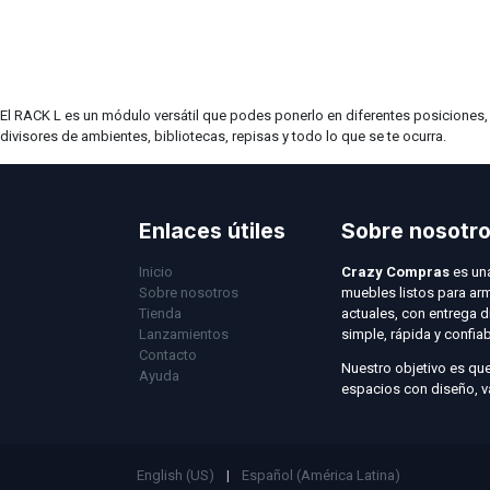
El RACK L es un módulo versátil que podes ponerlo en diferentes posiciones
divisores de ambientes, bibliotecas, repisas y todo lo que se te ocurra.
Enlaces útiles
Sobre nosotr
Inicio
Crazy Compras
es un
Sobre nosotros
muebles listos para ar
Tienda
actuales, con entrega 
Lanzamientos
simple, rápida y confia
Contacto
Nuestro objetivo es qu
Ayuda
espacios con diseño, v
English (US)
|
Español (América Latina)