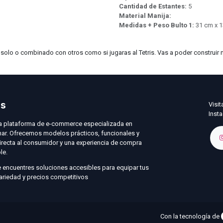
Cantidad de Estantes:
5
Material Manija:
Medidas + Peso Bulto 1:
31 cm x 1
, solo o combinado con otros como si jugaras al Tetris. Vas a poder constru
os
Visit
Inst
a plataforma de e-commerce especializada en
mar. Ofrecemos modelos prácticos, funcionales y
directa al consumidor y una experiencia de compra
ble.
e encuentres soluciones accesibles para equipar tus
ariedad y precios competitivos
Con la tecnología de