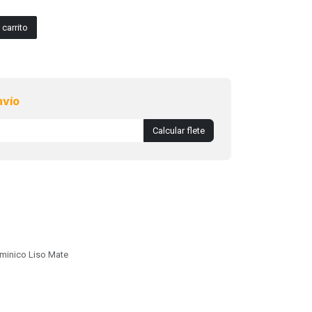
carrito
nvío
Calcular flete
minico Liso Mate