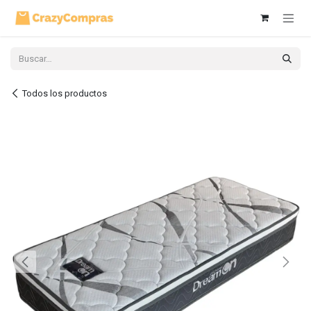
Ir al contenido
Todos los productos