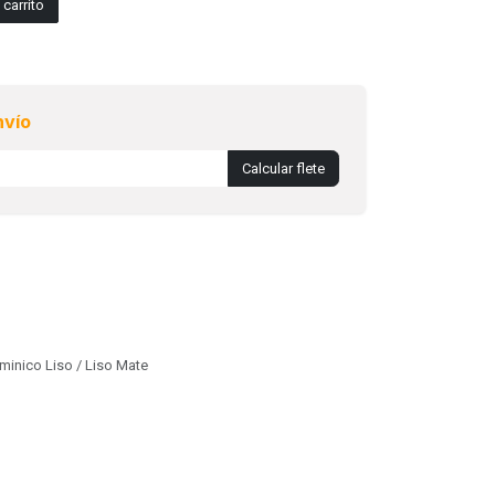
carrito
nvío
Calcular flete
minico Liso / Liso Mate