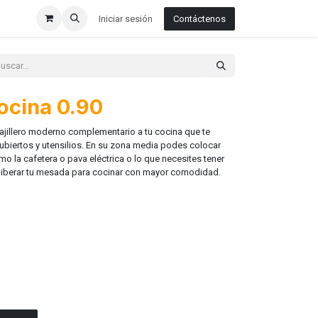
Iniciar sesión
Contáctenos
ocina 0.90
jillero moderno complementario a tu cocina que te
cubiertos y utensilios. En su zona media podes colocar
o la cafetera o pava eléctrica o lo que necesites tener
liberar tu mesada para cocinar con mayor comodidad.