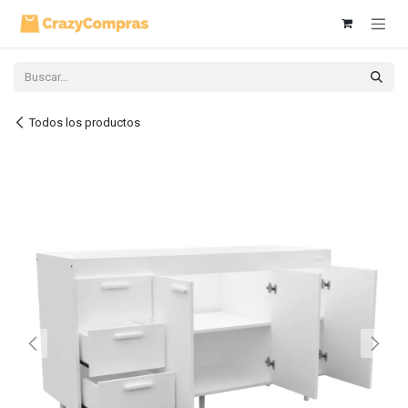
Ir al contenido
Todos los productos