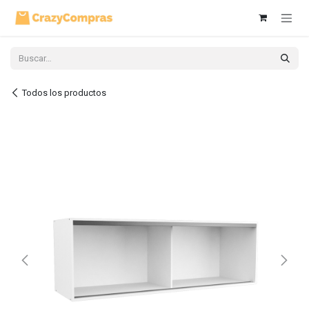
Ir al contenido
Todos los productos