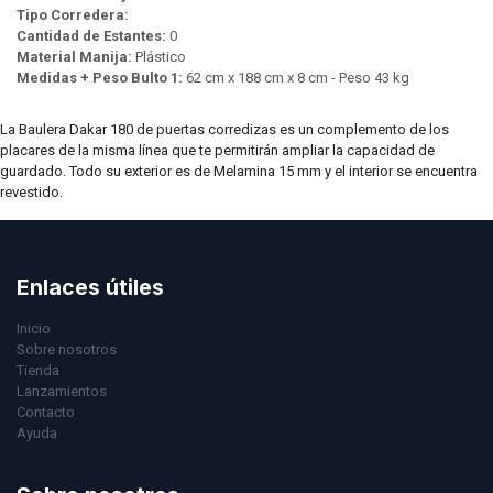
Tipo Corredera:
Cantidad de Estantes:
0
Material Manija:
Plástico
Medidas + Peso Bulto 1:
62 cm x 188 cm x 8 cm - Peso 43 kg
La Baulera Dakar 180 de puertas corredizas es un complemento de los
placares de la misma línea que te permitirán ampliar la capacidad de
guardado. Todo su exterior es de Melamina 15 mm y el interior se encuentra
revestido.
Enlaces útiles
Inicio
Sobre nosotros
Tienda
Lanzamientos
Contacto
Ayuda