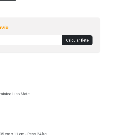
nvío
Calcular flete
minico Liso Mate
05 cm x 11 cm - Peso 24 kg