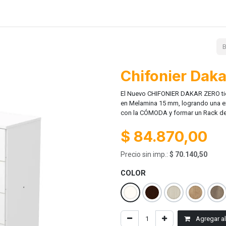
Lanzamientos
Contácto
Ayuda
Chifonier Daka
El Nuevo CHIFONIER DAKAR ZERO tien
en Melamina 15 mm, logrando una ex
con la CÓMODA y formar un Rack de 
$
84.870,00
Precio sin imp.:
$
70.140,50
COLOR
Agregar al 