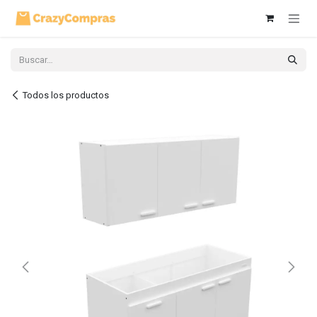
Ir al contenido
Todos los productos