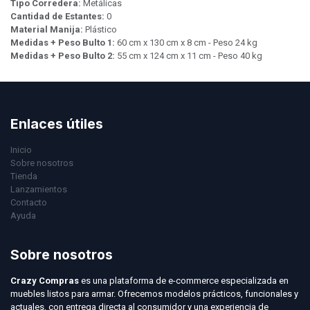
Tipo Corredera:
Metálicas
Cantidad de Estantes:
0
Material Manija:
Plástico
Medidas + Peso Bulto 1:
60 cm x 130 cm x 8 cm - Peso 24 kg
Medidas + Peso Bulto 2:
55 cm x 124 cm x 11 cm - Peso 40 kg
Enlaces útiles
Inicio
Sobre nosotros
Tienda
Lanzamientos
Contacto
Ayuda
Sobre nosotros
Crazy Compras
es una plataforma de e-commerce especializada en
muebles listos para armar. Ofrecemos modelos prácticos, funcionales y
actuales, con entrega directa al consumidor y una experiencia de