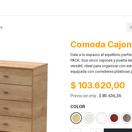
Lanzamientos
Contácto
Ayuda
es
Comoda Cajone
Dale a tu espacio el equilibrio per
PACK. Sus cinco cajones y puerta la
versátil, ideal para organizar con e
equipada con correderas plásticas 
$
103.620,00
Precio sin imp.:
$
85.636,36
COLOR