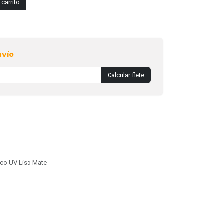
carrito
nvío
Calcular flete
lico UV Liso Mate