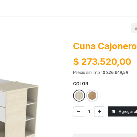
Lanzamientos
Contácto
Ayuda
Cuna Cajoner
$
273.520,00
Precio sin imp.:
$
226.049,59
COLOR
Agregar al 