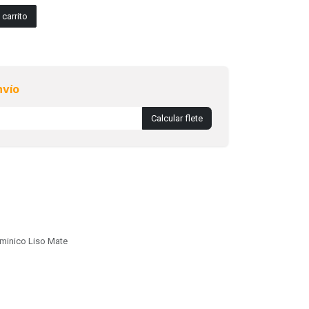
carrito
nvío
Calcular flete
minico Liso Mate