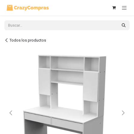
Ir al contenido
Todos los productos