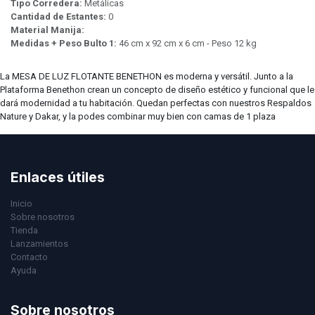
Tipo Corredera:
Metálicas
Cantidad de Estantes:
0
Material Manija:
Medidas + Peso Bulto 1:
46 cm x 92 cm x 6 cm - Peso 12 kg
La MESA DE LUZ FLOTANTE BENETHON es moderna y versátil. Junto a la
Plataforma Benethon crean un concepto de diseño estético y funcional que le
dará modernidad a tu habitación. Quedan perfectas con nuestros Respaldos
Nature y Dakar, y la podes combinar muy bien con camas de 1 plaza
Enlaces útiles
Inicio
Sobre nosotros
Tienda
Lanzamientos
Contacto
Ayuda
Sobre nosotros