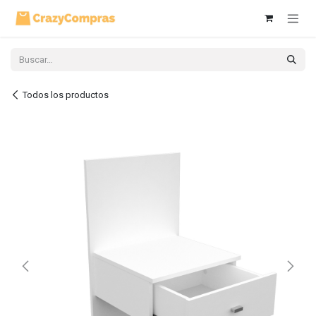
Ir al contenido
Todos los productos