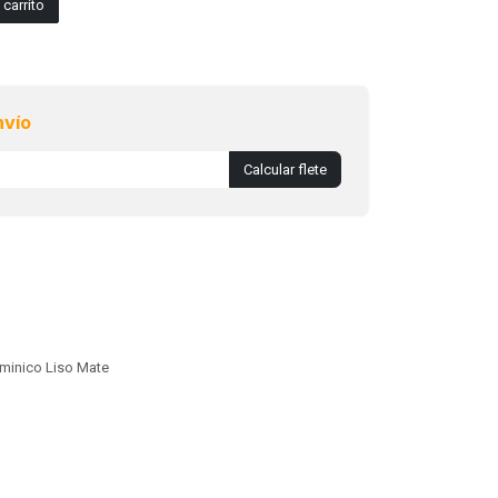
carrito
nvío
Calcular flete
minico Liso Mate