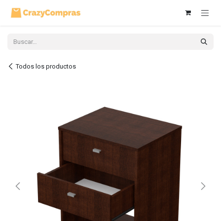
Ir al contenido
Todos los productos