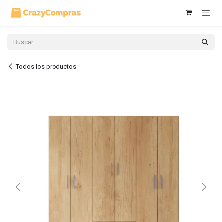
Ir al contenido
Todos los productos