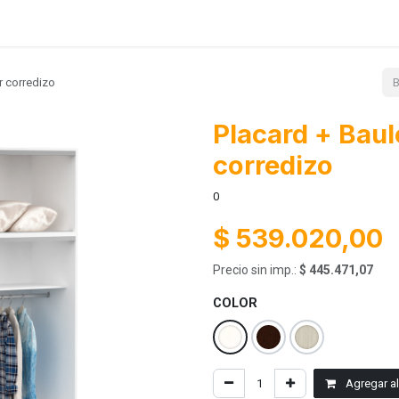
Lanzamientos
Contácto
Ayuda
r corredizo
Placard + Baul
corredizo
0
$
539.020,00
Precio sin imp.:
$
445.471,07
COLOR
Agregar al 