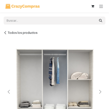
Ir al contenido
Todos los productos