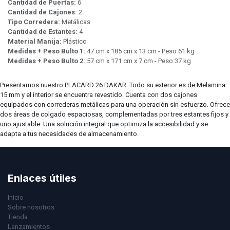
Cantidad de Puertas:
6
Cantidad de Cajones:
2
Tipo Corredera:
Metálicas
Cantidad de Estantes:
4
Material Manija:
Plástico
Medidas + Peso Bulto 1:
47 cm x 185 cm x 13 cm - Peso 61 kg
Medidas + Peso Bulto 2:
57 cm x 171 cm x 7 cm - Peso 37 kg
Presentamos nuestro PLACARD 26 DAKAR. Todo su exterior es de Melamina
15 mm y el interior se encuentra revestido. Cuenta con dos cajones
equipados con correderas metálicas para una operación sin esfuerzo. Ofrece
dos áreas de colgado espaciosas, complementadas por tres estantes fijos y
uno ajustable. Una solución integral que optimiza la accesibilidad y se
adapta a tus necesidades de almacenamiento.
Enlaces útiles
Inicio
Sobre nosotros
Tienda
Lanzamientos