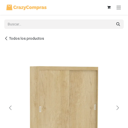
Ir al contenido
Todos los productos